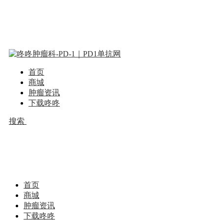
首页
商城
肿瘤资讯
下载咚咚
搜索
首页
商城
肿瘤资讯
下载咚咚