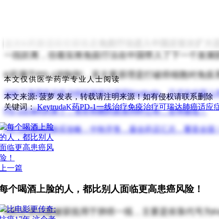
这次K药新适应症获批是
免疫疗法进入中国后首次扩大
一段距离，但着实将免疫疗法在中国带入了下一个发展
K药属于PD-1抑制剂，其主要原理是打破癌细胞对免
本文仅供医学药学专业人士阅读
治好了美国前总统卡特的神奇抗癌药Keytruda，正式在中国上
本文来源: 菠萝
发表，转载请注明来源！如有侵权请联系删除
关键词：
Keytruda
K药
PD-1
一线治疗
免疫治疗
可瑞达
肺癌
适应
PD-1
抗体K药来了：售价和赠药政策同时公布，全球最低！
PD-1
抗体K药购买攻略：中秋开售，最全药店汇总，覆盖全国
上一篇
每个喝酒上脸的人，都比别人面临更高患癌风险！
K药之所以能被获批用于肺癌一线，主要是依靠代号为Keyn