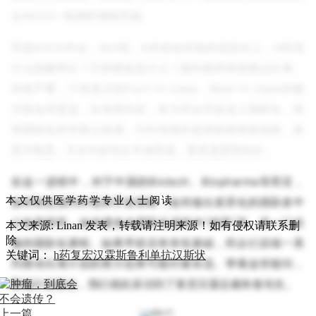
在ASCO一线肺癌领域亮相。
亮相ASCO年会，在O药、K药纷纷折戟的适应症上，H药凭
什么脱颖而出？它的硬核是什么？国内新药研发靶点扎堆、
内卷严重，只有真正的Fisrt-in-class、Best-in-class药物
才能走得更远，出海潮兴起，各大药企开始走上国际化，然
而国际化并非那么容易，FDA等海外监管机构审批流程、政
策不熟悉，又令许多药企半途而返，甚至是望而却步。
在这一进程中，对于中国的Biotech、Biopharma等而言，
本文仅供医学药学专业人士阅读
如何制定国内外临床开发策略，如何做出差异化的国际多中
心临床研究，如何避免在国际化进程中“踩雷”等，是一门必
本文来源: Linan
发表，转载请注明来源！如有侵权请联系删
除
修的国际化课程。如果早前没有夯实基础，药企们后续一系
关键词：
h药
复宏汉霖
斯鲁利单抗
汉斯状
列推动出海计划的努力也将可能付诸东流。带着这些疑问，
聚焦行业痛点，我们就此采访到了复宏汉霖总裁朱俊先生。
上一篇