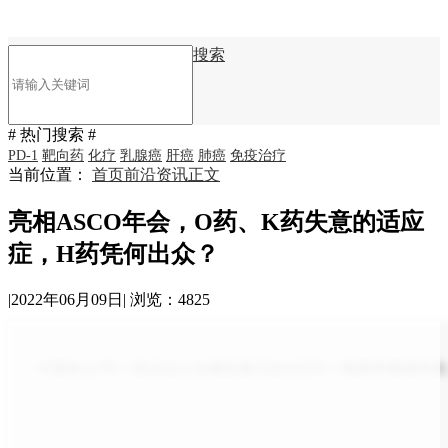
搜索
# 热门搜索 #
PD-1
靶向药
化疗
乳腺癌
肝癌
肺癌
免疫治疗
当前位置：
首页
前沿资讯
正文
亮相ASCO年会，O药、K药失意的适应
症，H药凭何出众？
|
2022年06月09日
|
浏览：4825
中国本土PD-1首次以口头报告形式在ASCO一线肺癌领域亮