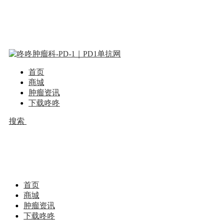
首页
商城
肿瘤资讯
下载咚咚
搜索
首页
商城
肿瘤资讯
下载咚咚