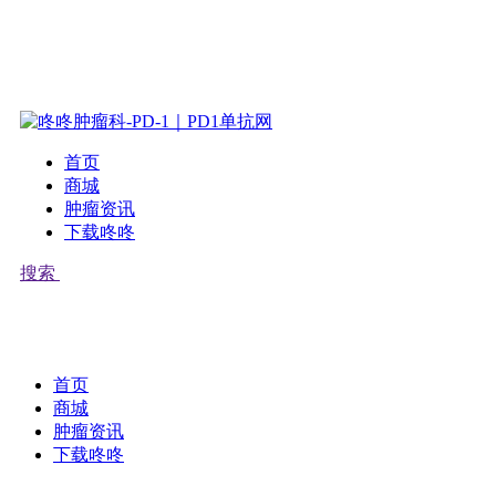
首页
商城
肿瘤资讯
下载咚咚
搜索
首页
商城
肿瘤资讯
下载咚咚