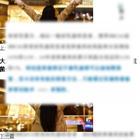
有研究显示，相比一般的乳腺癌患者，携带
BRCA1
或
BRCA2
突变的乳腺癌患者患卵巢癌的风险将分别增加
上一篇
和
，
年患卵巢癌的累计风险分别达到
33%
12%
10
13%
大豆+肠道菌竟会影响靶向治疗! 研究发现大豆的肠道
和
。
特别是卵巢癌还不像乳腺癌可以做
钼靶筛
菌代谢物会加速药物代谢, 降低疗效
7%
查
，至今没有有效的筛查方法，只能通过双侧卵巢
输
卵管切除术
来预防。
（
）
B
S
O
携带
BRCA1/2
突变的乳腺癌患者，
BSO
预防卵巢癌的效果
下一篇