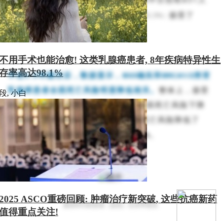
、
1001
人
和
3
人
接受了
（
50.8%
）
（
57.5%
）
（
33
.3%
）
BSO
。
不用手术也能治愈! 这类乳腺癌患者, 8年疾病特异性生
存率高达98.1%
中位
5.5
年随访后，数据显示，
BSO
确实和
BRCA1/2
突变
乳腺癌患者全因死亡风险明显降低相关。
整体上，接受
段, 小白
BSO
的患者相比未接受
BSO
的患者，全因死亡风险下降
了
48%
，其中
BRCA1
突变携带者全因死亡风险降低了
38%
，而
BRCA2
突变携带者降低了
56%
。
2025 ASCO重磅回顾: 肿瘤治疗新突破, 这些抗癌新药
接受
BSO
的患者（蓝色）生存率更高
值得重点关注!