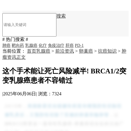
搜索
# 热门搜索 #
肺癌
靶向药
乳腺癌
化疗
免疫治疗
肝癌
PD-1
当前位置：
首页
乳腺癌
>
前沿资讯
>
卵巢癌
>
抗癌知识
>
肿
瘤资讯
正文
这个手术能让死亡风险减半! BRCA1/2突
变乳腺癌患者不容错过
|
2025年06月06日
|
浏览：7324
2015
年，
美国影星安吉丽娜朱莉宣布继预防性切除双
侧乳房后，又预防性切除了双侧的卵巢和输卵管
，让
B
RC
A1/2
突变这一遗传性乳腺癌
-
卵巢癌综合征的元凶广