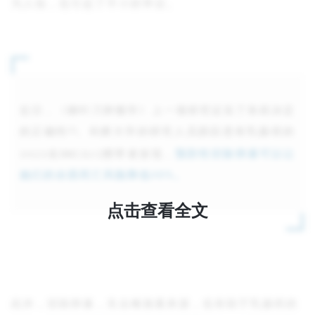
为人知，也引起了不小的争议。
近日，《柳叶刀肿瘤学》上一项研究证实了朱莉决定
[1]
的正确性
。剑桥大学的研究人员跟踪患有乳腺癌的
名
BRCA1/2
携带者发现，
预防性切除卵巢可以让
3423
她们的全因死亡风险降低
。
48%
点击查看全文
此外，切除卵巢，失去雌激素来源，也有助于乳腺癌的