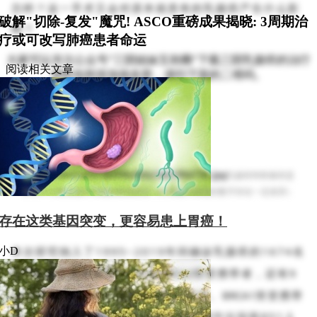
怎样？这一手术又会对原本就患有的乳腺癌产生什么影
破解"切除-复发"魔咒! ASCO重磅成果揭晓: 3周期治
响？
疗或可改写肺癌患者命运
大家可以关注公众号”三阴姐妹互助圈“下载三阴乳腺癌的治疗
阅读相关文章
资料包和添加病友群，请扫下面的二维码。
乳腺癌和卵巢癌是
BRCA1/2
突变最常导
致的两类癌症（不同统
计来源的数字存在一定差异）
存在这类基因突变，更容易患上胃癌！
本次研究纳入了
1995~2019
年间确诊乳腺癌的
1674
名
小D
BRCA1
突变携带者和
1740
名
BRCA2
突变携带者，还有
9
人同时携带了
BRCA1
突变和
BRCA2
突变。
BRCA1
突变携带
者、
BRCA2
突变携带者和双突变携带者中分别有
851
人