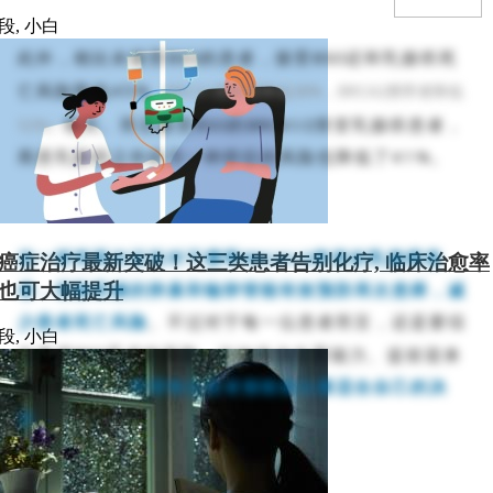
段, 小白
此外，相比未接受
BSO
的患者，接受
BSO
还和乳腺癌死
亡风险降低
45%
（
BRCA1
携带者降低
38%
，
BRCA2
携带者降低
相关。而且接受
BSO
的
BRCA1/2
突变乳腺癌患者，
52%
）
再患乳腺癌之外的另一种癌症的风险也降低了
41%
。
这一研究再次证实对于携带
BRCA1/2
突变的乳腺癌患
癌症治疗最新突破！这三类患者告别化疗, 临床治愈率
者，切除双侧的卵巢和输卵管能有效预防再次患癌，减
也可大幅提升
少患者死亡风险
。不过对于每一位患者而言，还是要综
段, 小白
合考虑
BSO
手术的风险，比如失去生育能力、提前迎来
更年期等等。
希望每位患者都能做出最适合自己的决
定。