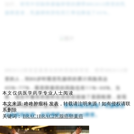
治疗。
研究中切除卵巢输卵管的携带
BRCA1/2
突变的乳
腺癌患者，乳腺癌特异性死亡率也降低了
45%
。
BRCA1/2
突变是最著名的种系致癌突变。携带
BRCA1/2
突
变的人，到
80
岁时罹患乳腺癌的累计风险高达
45%~77%
，罹患卵巢癌的风险也有
11%~44%
。当
本文仅供医学药学专业人士阅读
然，现实中像朱莉那样在患癌前就做了基因检测，发现
本文来源: 咚咚肿瘤科
发表，转载请注明来源！如有侵权请联
BRCA1/2
突变的人是少数，
更多的情况是患了乳腺癌后
系删除
才做基因检测，发现携带了
BRCA1/2
突变。
关键词：
BRAC1
BRAC2
乳腺癌
卵巢癌