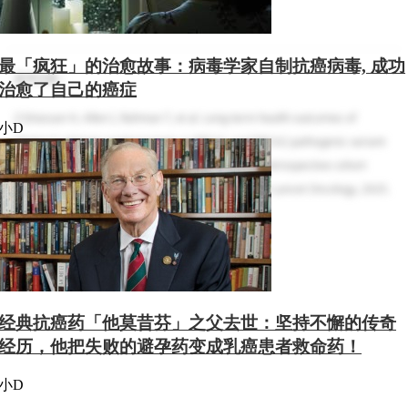
最「疯狂」的治愈故事：病毒学家自制抗癌病毒, 成功
参考文献：
治愈了自己的癌症
[1]Hassan H, Allen I, Rahman T, et al. Long-term health outcomes of
小D
bilateral salpingo-oophorectomy in BRCA1 and BRCA2 pathogenic variant
carriers with personal history of breast cancer: a retrospective cohort
study using linked electronic health records[J]. The Lancet Oncology, 2025.
经典抗癌药「他莫昔芬」之父去世：坚持不懈的传奇
经历，他把失败的避孕药变成乳癌患者救命药！
小D