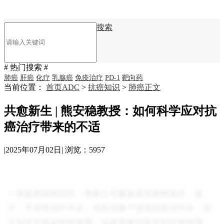
搜索
# 热门搜索 #
肺癌
肝癌
化疗
乳腺癌
免疫治疗
PD-1
靶向药
当前位置：
首页
ADC
>
抗癌知识
>
肺癌
正文
共愈新生 | 熊安稳教授：如何科学应对抗
癌治疗带来的不适
|
2025年07月02日
|
浏览：5957
一说起癌症的治疗，很多人可能会首先想到化疗、放
疗、手术等治疗方法。但其实除了这些抗癌治疗外，对
于治疗不良反应的管理，以及患者日常生活中的护理，