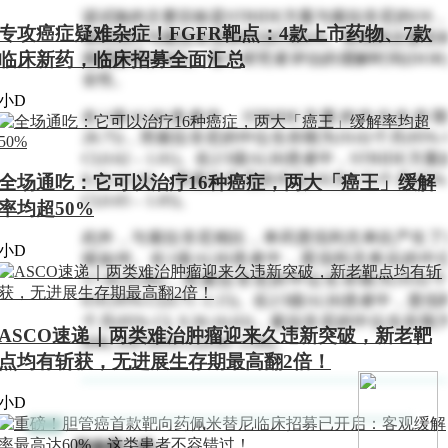
该试验的主要目标是STRIDE方案与索拉非尼的OS，关键
专攻癌症疑难杂症！FGFR靶点：4款上市药物、7款
单药治疗与索拉非尼单药治疗的OS。附加的次要目标包
临床新药，临床招募全面汇总
观缓解率(ORR)、每个研究者评估的缓解时间(DOR)和
全性。
小D
在1级ALBI患者中，STRIDE方案的中位生存期为23.4
28.75)，而索拉非尼的中位生存期为19.02个月(95% CI, 15.6
CI,0.62 – 1.01)。在2/3级ALBI患者中，STRIDE方案
9.33-14.19)，而索拉非尼的中位OS为9.72个月(95% CI, 7.
全场通吃：它可以治疗16种癌症，两大「癌王」缓解
CI,0.65 – 1.05)。
率均超50%
此外，与索拉非尼相比，单药度伐利尤单抗产生了良
小D
级如何。在1级ALBI患者中，度伐利尤单抗的中位生存期
17.38-25.86)，而索拉非尼的中位生存期为19.02个月(95% 
0.91;95% CI,0.71 -1.15)。在2/3级ALBI患者
个月(95% CI, 9.30-16.03)，索拉非尼的中位生存期为9.72
ASCO速递｜两类难治肿瘤迎来久违新突破，新老靶
(HR, 0.87;95% CI,0.69 -1.09)。
点均有斩获，无进展生存期最高翻2倍！
小D
胆道癌二线：