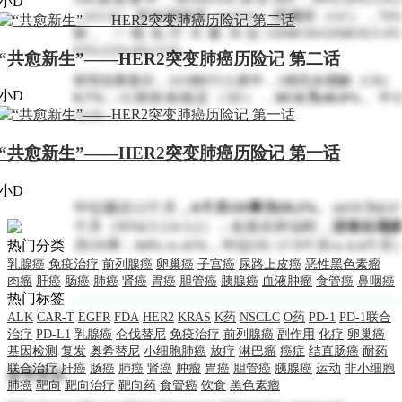
小D
（iCCA）/肝外胆管癌（eCCA）/胆囊癌（GC），7
除。一线化疗方案为以GEMCIS/GEMOX/
63%/22%/4%/11%。
“共愈新生”——HER2突变肺癌历险记 第二话
研究结果显示，103例ITT人群中，2例完全缓解（CR）
小D
9.7%
；32例疾病稳定（SD），
DCR为40.8%
。中位D
12.9）。
“共愈新生”——HER2突变肺癌历险记 第一话
小D
中位随访12个月
，6个月OS率为59.2%
。mOS为8.0个
个月（95%CI 2.0-3.2）；在首次评估时，
没有出现疾
月OS率：84% vs 41%，中位OS: 17.9个月vs 4.4个
热门分类
乳腺癌
免疫治疗
前列腺癌
卵巢癌
子宫癌
尿路上皮癌
恶性黑色素瘤
肉瘤
肝癌
肠癌
肺癌
肾癌
胃癌
胆管癌
胰腺癌
血液肿瘤
食管癌
鼻咽癌
热门标签
ALK
CAR-T
EGFR
FDA
HER2
KRAS
K药
NSCLC
O药
PD-1
PD-1联合
治疗
PD-L1
乳腺癌
仑伐替尼
免疫治疗
前列腺癌
副作用
化疗
卵巢癌
基因检测
复发
奥希替尼
小细胞肺癌
放疗
淋巴瘤
癌症
结直肠癌
耐药
联合治疗
肝癌
肠癌
肺癌
肾癌
肿瘤
胃癌
胆管癌
胰腺癌
运动
非小细胞
参考来源：
肺癌
靶向
靶向治疗
靶向药
食管癌
饮食
黑色素瘤