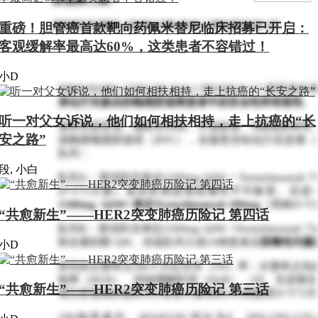
IMMUNOBIL GERCOR D18-1 PRODIGE-57
重磅！胆管癌首款靶向药佩米替尼临床招募已开启：
客观缓解率最高达60%，这类患者不容错过！
小D
IMMUNOBIL GERCOR D18-1 PRODIGE-57 研
类化疗失败后的晚期胆道癌患者中的安全性和有效性
。
听一对父女诉说，他们如何相扶相持，走上抗癌的“长
该研究是双臂、随机非对照、开放标签、II期临床研究
安之路”
或晚期晚期胆道癌（BTC），在接受含铂化疗后进展（
队列：
段, 小白
队列A：度伐利尤单抗1500mg Q4W + Tremelimuma
D+T75方案）直至疾病进展或毒性不可耐受。后进
1500mg Q4W+单次Tremelimumab 300mg
（简称D+T
“共愈新生”——HER2突变肺癌历险记 第四话
队列B：度伐利尤单抗1500mg Q4W +Tremelimumab
联合紫杉醇 QW。但该队列入组10例患者后
因毒性问题
小D
研究的主要终点为6个月总生存（OS）率；次要终点包
制率（DCR）、持续缓解时间（DoR）、OS、无进展
“共愈新生”——HER2突变肺癌历险记 第三话
期分析报道的是队列A变更方案前的106例接受D+T75
106例患者中，46%ECOG评分为0，69%/18%