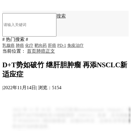
搜索
# 热门搜索 #
乳腺癌
肺癌
化疗
靶向药
肝癌
PD-1
免疫治疗
当前位置：
首页
肺癌
正文
D+T势如破竹 继肝胆肿瘤 再添NSCLC新
适应症
|
2022年11月14日
|
浏览：5154
2022 年 11 月 10 日，FDA已批准tremelimumab（Imjudo）
合用于治疗转移性非小细胞肺癌（NSCLC）患者，且无致敏E
于 POSEIDON 3期试验数据，在随访4年后，总体生存率
联合疗法的新选择。