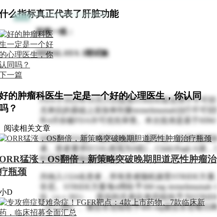
什么指标真正代表了肝脏功能
肝癌一线：
HIMALAYA 3期试验
下一篇
好的肿瘤科医生一定是一个好的心理医生，你认同
FDA于2022年10月21日批准STRIDE组合用于不
吗？
尤单抗的基础上添加单剂量tremelimumab治疗
年4月份被FDA许可优先审查。本次批准是基于HIMA
阅读相关文章
HIMALAYA是一项开放标签、多中心、全球3期试
者。患者要求ECOG表现为0或1，Child-Pugh 
ORR猛涨，OS翻倍，新策略突破晚期胆道恶性肿瘤治
时没有门静脉血栓形成。
疗瓶颈
共纳入1324名患者，所有患者随机接受STRIDE
非尼。STRIDE方案每4周给予300 mg tremelimuma
小D
抗（n＝393）、度伐利尤单抗单药组给予与STRI
（n＝389）、索拉非尼组给予400 mg索拉非尼每日