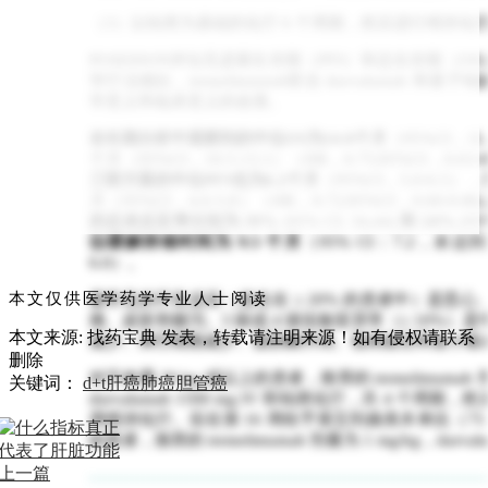
（3）以铂类为基础的化疗 6 个周期，然后进行维持化
POSEIDON评估无进展生存期（PFS）和总生存期（
学疗法相比，tremelimumab联合 durvalumab 和
学意义和临床意义的改善。
在长期分析中观察到的中位OS为14.0个月
（95%CI，11
个月（95%CI，10.5-13.1）（HR，0.75;95%CI，0
三联方案的中位PFS也为6.2个月
（95%CI，5.0-6.5
月（95%CI，4.6-5.8）（HR，0.72;95%CI，0.60-0.86
的总体反应率分别为 39%
(95% CI: 34,44)
和 24%
(95%
位缓解持续时间为 9.5 个月
（95% CI：7.2，未
6.0）。
本文仅供医学药学专业人士阅读
最常见的不良反应（发生在 ≥ 20% 的患者中）是恶
痛、皮疹和腹泻。3 级或 4 级实验室异常（≥ 10%
本文来源: 找药宝典
发表，转载请注明来源！如有侵权请联系
减少、淋巴细胞减少、脂肪酶升高、低钠血症和血小板
删除
对于体重 30 kg 或以上的患者，推荐的 tremelimumab
关键词：
d+t
肝癌
肺癌
胆管癌
durvalumab 1500 mg IV 和铂类化疗，共 4 个周期，然后是
周维持化疗。应在第 16 周给予第五剂曲美木单抗（75 m
的患者，推荐的 tremelimumab 剂量为 1 mg/kg，durval
上一篇