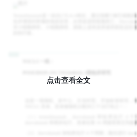
Tremelimumab是一款抗CTLA-4单抗，通过阻断T淋巴细
化并增强对肿瘤的免疫应答，从而促进癌细胞死亡。Durvalum
非小细胞肺癌、小细胞肺癌、尿路上皮癌及胆道癌获批适应症
好的疗效。
NSCLC一线：
POSEIDON (NCT03164616) 3期临床研究
点击查看全文
这是一项随机、多中心、主动对照、开放标签研究，
NSCLC 患者。患者被随机分配到三个治疗组之一：
（1）tremelimumab、durvalumab 和铂类化疗
durvalumab 和维持化疗。患者在第 16 周接受第五
（2） durvalumab 加铂类化疗 4 个周期，随后进行 dur