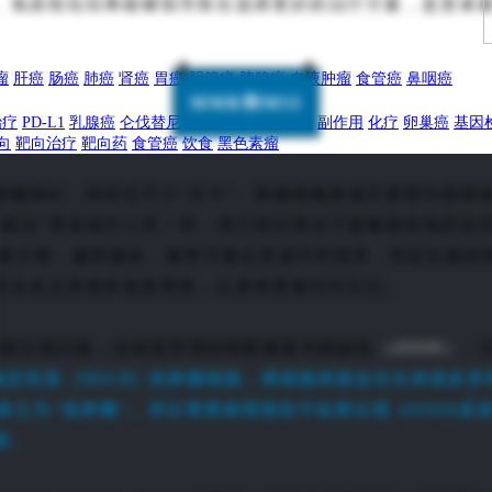
。免疫组化结果能够指导医生选择更好的治疗方案，是患者
瘤
肝癌
肠癌
肺癌
肾癌
胃癌
胆管癌
胰腺癌
血液肿瘤
食管癌
鼻咽癌
MMR和MSI
治疗
PD-L1
乳腺癌
仑伐替尼
免疫治疗
前列腺癌
副作用
化疗
卵巢癌
基因
向
靶向治疗
靶向药
食管癌
饮食
黑色素瘤
肿瘤病灶，得经过不少“关卡”。肿瘤细胞形成主要因为基因
检法”系统保护人民一样，绝大部分情况下能够很快地把这些
随着分裂，越积越多，最终可能会变成不听指挥、到处乱跑的
还会反过来搞坏免疫系统，让身体更难对付它们。
（dMMR）
功能出现问题，也就是所谓的错配修复功能缺陷
，
（MSI-H）
稳定性高
的肿瘤细胞，癌细胞表面会长出来很多异
之为“热肿瘤”。所以胃癌病理报告中如果出现 dMMR或者
想。