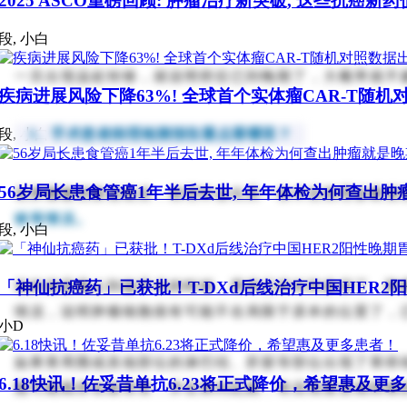
2025 ASCO重磅回顾: 肿瘤治疗新突破, 这些抗癌新
段, 小白
一旦出现远处转移，就说明癌症已到晚期了，大概率就不
疾病进展风险下降63%! 全球首个实体瘤CAR-T随机
3、手术患者病理检测报告重点看哪里？
段, 小白
56岁局长患食管癌1年半后去世, 年年体检为何查出肿
在肿瘤被切除送检后，病理科会出具一份术后病理诊断报
移等情况。
段, 小白
「神仙抗癌药」已获批！T-DXd后线治疗中国HER2阳
说的就是截止到做手术的时候，胃癌已经长到多深了，肿
情况，说明肿瘤细胞很有可能不在局限于原本的位置了，
小D
如果胃周围或其他部位的淋巴结、肝脏等部位出现了胃癌
6.18快讯！佐妥昔单抗6.23将正式降价，希望惠及更
胞可能残存在血管里，并在体内乱跑，有后续复发或转移