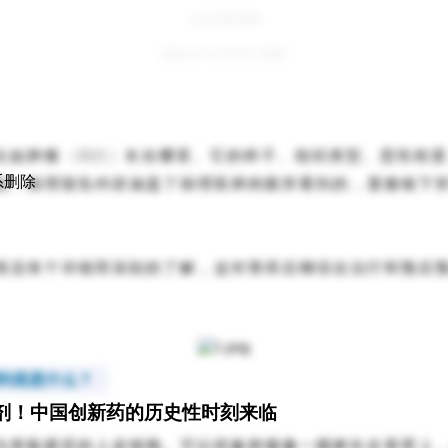
点击观看视频
（建议在WiFi环境下观看）
（病灶）
比如肿瘤
长在哪里、它的样子、组织类型、恶性程度
系删除
说，病理报告内容涵盖了病理医师肉眼所看到的，显微镜下
情况有个详细而深刻的了解，这对胃癌后继综合治疗和预后
期到底是什么？
制剂！中国创新药的历史性时刻来临
为胃黏膜层的上皮细胞。可以想象肿瘤像一棵树长在胃壁上