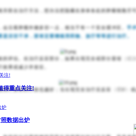
相关联合治疗方法，想办法把隐藏在身体各处的肿瘤细胞尽可
，会沿着肿瘤外侧多切一点，相当于有一个安全缓冲区。
手
要是没切干净，那肯定要继续用药物、放疗等等进行治疗。
（或
效的评估。在治疗反应部分，如果出现完全或部分退缩
疗效果或减少并发症。
药值得重点关注!
（缓解）
物治疗反应的疗效也越好；当出现完全治疗后反应
或
对照数据出炉