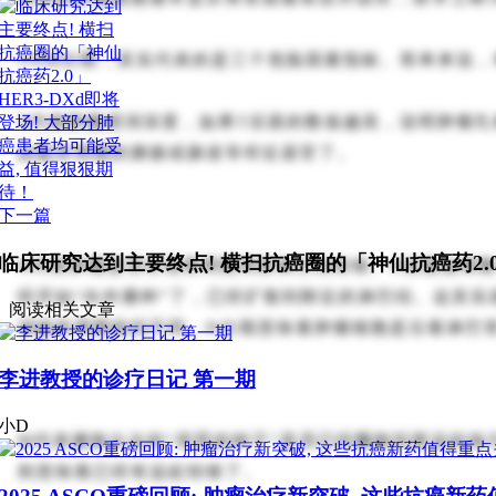
TNM分期，其实代表的是三个危险因素指标。简单来说
T代表肿瘤浸润深度，如果T后面的数值越高，说明肿瘤
始破坏周围的胰腺或肠道等邻近器官了。
下一篇
临床研究达到主要终点! 横扫抗癌圈的「神仙抗癌药2.0
N代表肿瘤是否出现胃周围局部淋巴结转移。N后面如果数
经开始“向外播种”了，已经扩散到附近的淋巴结。这其
阅读相关文章
润破坏周围组织不同，N分期意味着肿瘤细胞是沿着淋巴
李进教授的诊疗日记 第一期
小D
M代表播散出去的“邪恶的种子”是否已经飘散到更远的地
则意味着已经有远处转移了。