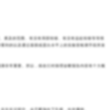
、累及的范围、有没有局部转移、有没有远处转移等等情
所看到的以及通过基因或蛋白水平上的实验室检测手段所发
预测非常重要。所以，病友们对病理诊断报告内容有个大概
，在生长过程中，会不断地向下扎根，向外播种。