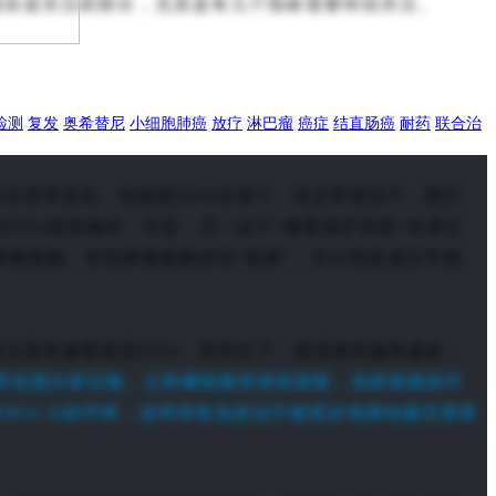
最应该关注的部分，尤其是有几个指标需要特别关注。
检测
复发
奥希替尼
小细胞肺癌
放疗
淋巴瘤
癌症
结直肠癌
耐药
联合治
发生异常变化，也就是DNA出错了。在正常情况下，我们
DNA错误修好。可是，万一这个“修复保护系统”本身出
肿瘤细胞。有些肿瘤细胞特别“狡猾”，它们伪装成正常细
没法及时修复错误DNA，时间长了、错误堆积越来越多，
常的蛋白标记物，让肿瘤细胞变得很显眼，免疫细胞则可
MSI-H的字样，说明采取免疫治疗能更好地调动激活胃癌