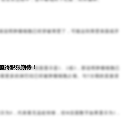
，就说明肿瘤细胞已经穿破胃壁了，可能达到胃壁表面或开
 值得狠狠期待！
里面；但如果N后面显示是1、2或3，那说明肿瘤细胞已
味着更多的淋巴结已经被肿瘤细胞占领。与T分期的直接浸
示为0，代表着无远处转移，但M后面数字如果显示为1，