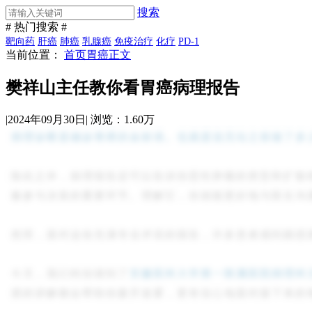
搜索
# 热门搜索 #
靶向药
肝癌
肺癌
乳腺癌
免疫治疗
化疗
PD-1
当前位置：
首页
胃癌
正文
樊祥山主任教你看胃癌病理报告
|
2024年09月30日
|
浏览：1.60万
病理诊断是确诊胃癌的金标准。也就是说无论之前做了多
除此之外，病理报告还可以告诉你恶性肿瘤的类型和扩散
极参与决策的重要环节。理解它，你就能更好地与医生沟
然而，面对这份充满专业术语的报告，许多患者感到困惑
今天，我们特别请到了
安徽医科大学第一附属医院病理科
授的讲解都会帮助你拨开迷雾，更有信心地面对接下来的