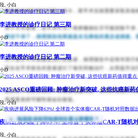
段, 小白
既然复发或转移的风险比较大，那手术后就需要采取其他
李进教授的诊疗日记 第三期
对于手术患者，在手术中为了将肿瘤病灶尽可能切除干净
果切干净了，病理报告结果就是未见癌组织累及或残留。
小D
李进教授的诊疗日记 第二期
对于部分手术前接受治疗的患者，病理报告中还有对其疗
医生在手术前先对患者进行了相关药物治疗，从而提升治
小D
2025 ASCO重磅回顾: 肿瘤治疗新突破, 这些抗癌新
如果切下来的胃组织中肿瘤退缩越明显，说明癌细胞对药
患者复发的可能性就会比较低。
段, 小白
4、晚期患者病理检测报告重点看哪里？
疾病进展风险下降63%! 全球首个实体瘤CAR-T随机
段, 小白