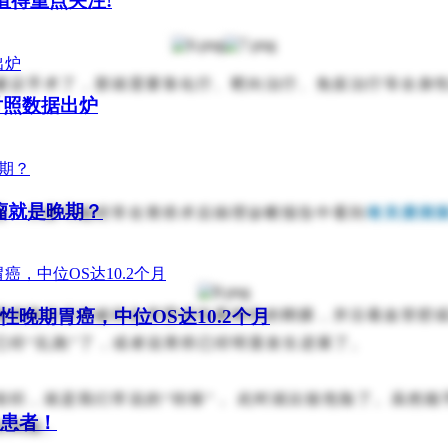
药值得重点关注!
建议手术了，那就需要靠化疗、靶向治疗、免疫治疗等全身
对照数据出炉
瘤就是晚期？
告，大家可能经常在胃癌术后病理诊断报告中看到
有关浸润
性晚期胃癌，中位OS达10.2个月
瘤细胞有没有破坏血管壁或包裹神经的鞘膜，并沿着血管腔
已经“乱跑”了，或者说胃癌已经明显发生进展了。
组织，就是我们常说的“转移”， 此时就比较危险了。虽然
多患者！
的风险。