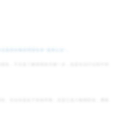
还是得依靠病理报告来“
盖章认证
”。
份报告，不仅是了解病情的关键一步，也是在治疗过程中积
报告。无论你是处于疾病早期，还是已进入晚期阶段，樊教