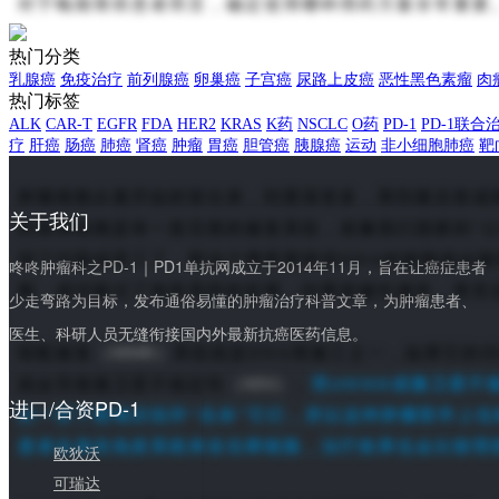
对于晚期胃癌患者而言，确定使用哪种用药方案非常重要
热门分类
乳腺癌
免疫治疗
前列腺癌
卵巢癌
子宫癌
尿路上皮癌
恶性黑色素瘤
肉
热门标签
ALK
CAR-T
EGFR
FDA
HER2
KRAS
K药
NSCLC
O药
PD-1
PD-1联合
疗
肝癌
肠癌
肺癌
肾癌
肿瘤
胃癌
胆管癌
胰腺癌
运动
非小细胞肺癌
靶
肿瘤细胞从最开始的冒出来，到逐渐变多，再到最后形成
关于我们
的身体细胞是有一套完善的修复系统，就像我们国家的“公
现了问题或罢工了，那这个携带着错误DNA的细胞就会
咚咚肿瘤科之PD-1｜PD1单抗网成立于2014年11月，旨在让癌症患者
胞，成功躲过了免疫系统的监视，结果就越长越多，甚至
少走弯路为目标，发布通俗易懂的肿瘤治疗科普文章，为肿瘤患者、
医生、科研人员无缝衔接国内外最新抗癌医药信息。
（MMR）
错配修复
系统就是DNA维修工之一，如果它的
（MSI）
就会导致微卫星不稳定性
，
而dMMR或微卫星不
进口/合资PD-1
以一目了然地识别并“击杀”它们，所以这种肿瘤医学上也称
患者自身的免疫系统来攻击癌细胞，治疗效果也会比较理
欧狄沃
可瑞达