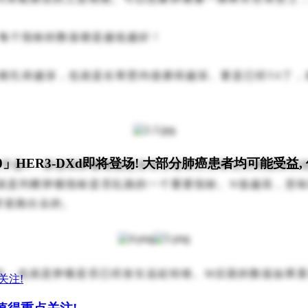
，每个指标的数值都是越低越好！
扎根扎得越深，也就是在胃壁内侵袭得越深。要是已经T4了
」HER3-DXd即将登场! 大部分肺癌患者均可能受益,
字是0，那说明肿瘤细胞还没有沿着淋巴管窜访到周围淋巴结
实就是判断肿瘤指标是否乱跑的一个重要指标。N值越高，意
管道跑出去的。
方，也就是肿瘤是否已经发生远处转移。M后面的数值如果显