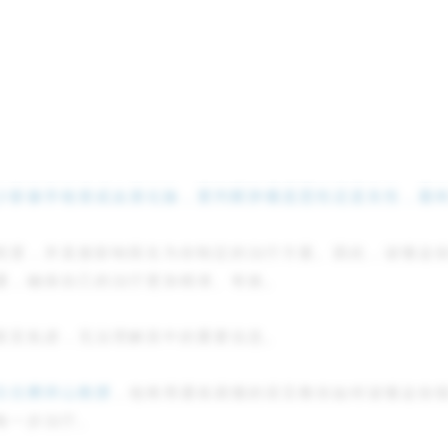
少影像学检查或血液化验，要判断肿瘤是恶性还是良性，最终
程度，并直接影响医生为你制定的治疗方案。因此，读懂这
通，确保自己的治疗更加精准、有效。
甚至焦虑，无法理解其中的重要信息。
主任樊祥山教授
，他将用通俗易懂的语言教你如何读懂这份
每一步治疗。