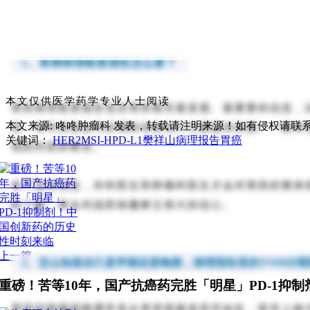
1、胃癌病理检查报告怎么看？
本文仅供医学药学专业人士阅读
胃癌病理检查报告包含胃癌相关最直观、最重要的信息，
本文来源: 咚咚肿瘤科
发表，转载请注明来源！如有侵权请联
况，有时候还会为后继的综合治疗方案提供依据。一般来
关键词：
HER2
MSI-H
PD-L1
樊祥山
病理报告
胃癌
现的内容的整合。
有了这些信息，外科医生和肿瘤科医生才会对胃癌的整体
的了解，将会对战胜病魔树立很大的信心。
上一篇
2、怎么知道自己是早期还是晚期，病理报告里的TNM分
重磅！苦等10年，国产抗癌药完胜「明星」PD-1抑
胃癌的肿瘤细胞通常是从胃里面最表层开始长，医学上称