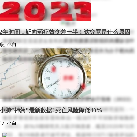
表8 腺泡状软组织肉瘤一线治疗
2年时间，靶向药疗效变差一半！这究竟是什么原因
中华医学会、中国抗癌协会、中国临床肿瘤学会、中国医疗
保健国际交流促进会发布的
原发性腹膜后软组织肉瘤诊治中
段, 小白
[9]
国专家共识（2019版）
中
提及安罗替尼作为分子靶向药
物用于某些特定类型软组织肉瘤的治疗。
肝癌
国家卫生健康委员会
发布的
原发性肝癌诊疗指南（2022）
[10]
版中
正在进行与免疫检查点抑制剂有关的研究提到：一
小肺“神药”最新数据! 死亡风险降低40%
项安罗替尼联合派安普利单抗一线治疗不可切除肝细胞癌
段, 小白
（HCC）的1b/II期研究共入组31例患者，截至2020年12月
31日，有29例患者疗效可评估，根据RECISTI.1标准评估的