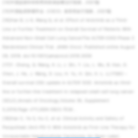
[14]中国泌尿外科和男科疾病诊断治疗指南，2021版
[15]中国临床肿瘤学会（CSCO）食管癌诊疗指南，2021版
[16]Han B, Li K, Wang Q, et al. Effect of Anlotinib as a Third-
Line or Further Treatment on Overall Survival of Patients With
Advanced Non–Small Cell Lung CancerThe ALTER 0303 Phase 3
Randomized Clinical Trial. JAMA Oncol. Published online August
09, 2018. doi:10.1001/jamaoncol.2018.3039
[17]Y. Cheng, Q. Wang, K. Li, J. Shi, Y. Liu, L. Wu, B. Han, G.
Chen, J. He, J. Wang, D. Lou, H. Yu, H. Qin, X.-L. Li,1738O –
Overall survival (OS) update in ALTER 1202: Anlotinib as third-
line or further-line treatment in relapsed small-cell lung cancer
(SCLC),Annals of Oncology,Volume 30, Supplement
5,2019,Page v711,ISSN 0923-7534，
[18]Han C, Ye S, Hu C, et al. Clinical Activity and Safety of
Penpulimab (Anti-PD-1) With Anlotinib as First-Line Therapy for
Unresectable Hepatocellular Carcinoma: An Open-Label,