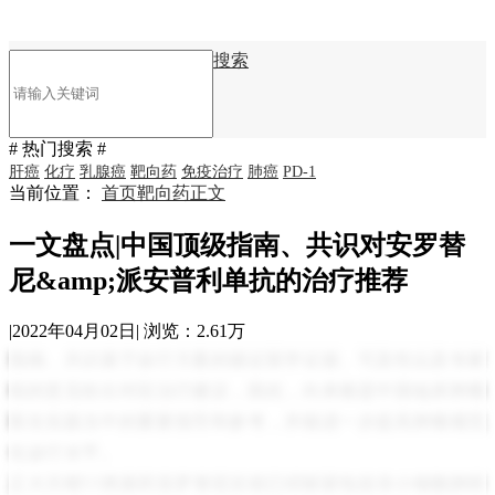
搜索
# 热门搜索 #
肝癌
化疗
乳腺癌
靶向药
免疫治疗
肺癌
PD-1
当前位置：
首页
靶向药
正文
一文盘点|中国顶级指南、共识对安罗替
尼&amp;派安普利单抗的治疗推荐
|
2022年04月02日
|
浏览：2.61万
指南、共识基于诊疗方案的循证医学证据、可及性以及专家
组的意见给出对应治疗建议，因此，向来都是中国临床肿瘤
医生实践当中的重要指导和参考，并能进一步提高肿瘤规范
化诊疗水平。
正大天晴1.1类新药安罗替尼目前已经斩获包括非小细胞肺癌