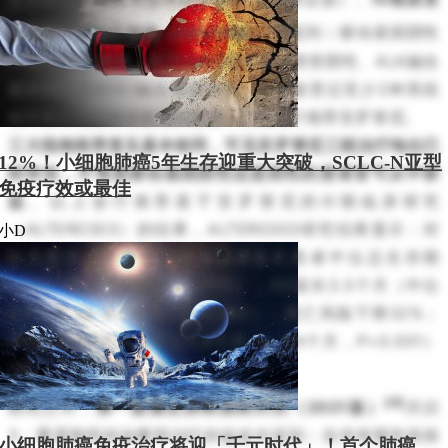
[3]
性肺癌中国治疗指南（2021年版）
提到
：
驱动基因阴性
IV期NSCLC患者：对于EGFR基因敏感突变阴性、ALK融合
基因阴性及ROS1融合基因阴性，既往接受过至少2种系统
化疗后出现进展或复发的患者，三线治疗推荐安罗替尼。
三大指南推荐意见基本相同，可见安罗替尼三线治疗地位已
12%！小细胞肺癌5年生存迎重大突破，SCLC-N亚型
经夯实，不管是驱动基因阴性还是阳性的患者皆可从中获
免疫疗效或最佳
益
。以上诊疗推荐基于安罗替尼的Ⅲ期临床研究
（ALTER0303）的结果，ALTER0303研究结果显示：对
小D
比安慰剂，安罗替尼能够显著延长患者中位总生存期
（OS）和无进展生存期（PFS），OS延长3.3个月（中位
9.6个月 vs. 6.3个月，P=0.002），死亡风险下降32%；
PFS延长4.0个月（中位5.4个月 vs. 1.4个月，P<0.001）
[16]
。
[4]
除此之外，
第一版重症肺癌国际共识（2021版）
共识
3：重度肺癌的诊断和治疗的益处中提到：在伴有慢性疾病
小细胞肺癌免疫治疗将迎「千元时代」！首个肺癌