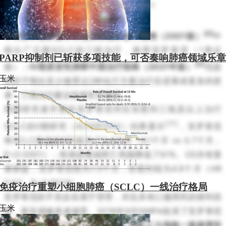
表5 SCLC的三线及以上治疗
[2]
中华医学会肿瘤学分会肺癌临床诊疗指南（2021版）
中
指出广泛期SCLC的三线治疗，推荐安罗替尼（1类证
PARP抑制剂已斩获多项技能，可否奏响肺癌领域乐章
[3]
据）；
Ⅳ期原发性肺癌中国治疗指南（2021年版）
也提
玉米
到对于既往至少接受过2种化疗方案治疗后进展或复发的患
者，三线治疗建议选择安罗替尼。
我国研究者开展的安罗替尼对比安慰剂三线及以上治疗
[17]
SCLC的II期研究（ALTER1202）结果显示
，安罗替尼
将SCLC患者的PFS延长了3.4个月（4.1个月 vs 0.7个月，
P<0.0001），疾病进展或死亡风险降低了81%。OS亦有显
著获益，安罗替尼组为7.3个月，安慰剂组为4.9个月（HR
0.53，P=0.0029）。
免疫治疗重塑小细胞肺癌（SCLC）一线治疗格局
安罗替尼的不良反应易于管理，并且具有口服用药的便利优
玉米
势，更容易被患者接受。2019年9月NMPA批准了安罗替尼
三线及以上治疗SCLC的适应证，
因此三大指南一致推荐安