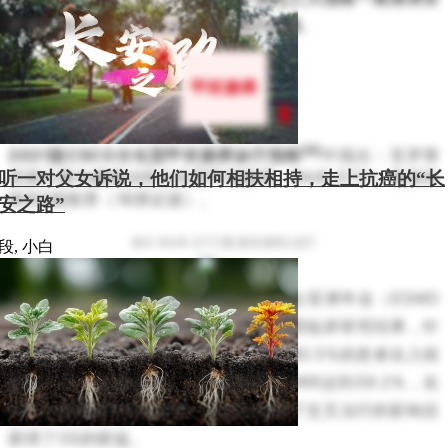
罗替尼作为SCLC三线及以上的治疗选择
。
甲状腺癌
[6]
2021版CSCO分化型甲状腺癌诊疗指南
中指出：安罗替
尼获分期为碘难治性分化型甲状腺癌（RAIR-DTC）复发转
听一对父女诉说，他们如何相扶相持，走上抗癌的“长
移性Ⅱ级推荐（1B类证据）。
安之路”
表6 RAIR-DTC复发转移性治疗
段, 小白
安罗替尼在2020年的欧洲肿瘤内科学会亚洲年会（ESMO
ASIA）上报道了一项II期双盲、随机对照临床研究结果，针
对局部晚期或转移性RAIR-DTC（其中80.5%的患者在入组
前12个月内疾病进展），安罗替尼组ORR达到59.2%，在
PFS上显著优于安慰剂组，并且在调整了交叉治疗的影响后
获得了OS的获益。