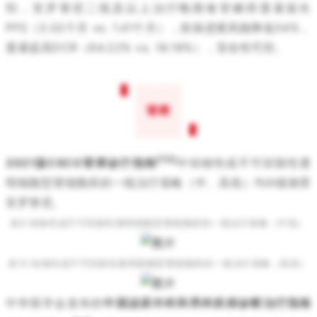
剂，安罗替尼二线及以上治疗晚期食管鳞癌显著延长
PFS（3.02个月 vs. 1.41个月），疾病进展风险降低54%，
显著提高DCR（64.22% vs. 18.18%），安全性可控。
肾癌
[13]
2021版CSCO肾癌诊疗指南
中转移性或不可切除性透
明细胞型肾细胞癌的一线治疗策略（中、高危）均Ⅲ级推荐
安罗替尼。
表9 转移性或不可切除性透明细胞型肾细胞癌的一线治疗策略（中危）
表10 转移性或不可切除性透明细胞型肾细胞癌的一线治疗策略（高危）
中华医学会发布的
中国泌尿外科和男科疾病诊断治疗指南