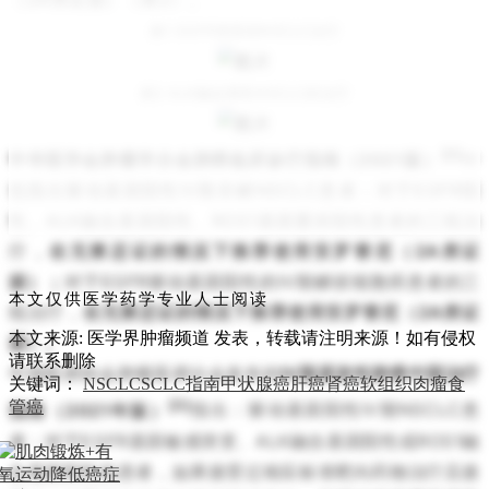
表1 EGFR突变的NSCLC治疗
表2 ALK融合阳性NSCLC的治疗
[2]
中华医学会肿瘤学分会肺癌临床诊疗指南（2021版）
中
也指出驱动基因阳性Ⅳ期非鳞NSCLC患者：对于EGFR阳
性、ALK融合基因阳性、ROS1基因重排阳性患者的三线治
疗，
在无禁忌证的情况下推荐使用安罗替尼（2A类证
据）；
对于EGFR驱动基因阳性的Ⅳ期鳞状细胞癌患者的三
本文仅供医学药学专业人士阅读
线治疗，
在无禁忌证的情况下推荐使用安罗替尼（2A类证
本文来源: 医学界肿瘤频道
发表，转载请注明来源！如有侵权
据）。
请联系删除
中国医师协会肿瘤医师分会发布的
Ⅳ期原发性肺癌中国治疗
关键词：
NSCLC
SCLC
指南
甲状腺癌
肝癌
肾癌
软组织肉瘤
食
[3]
管癌
指南（2021年版）
指出：驱动基因阳性Ⅳ期NSCLC患
者：对于EGFR基因敏感突变、ALK融合基因阳性或ROS1融
合基因阳性的患者，如果接受过相应标准靶向药物治疗且接