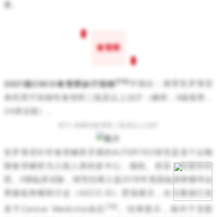
案。
食管癌
[15]
2021版CSCO食管癌诊疗指南
中指出：推荐安罗替尼
单药用于转移性食管癌二线及以上治疗（鳞癌，Ⅱ级推荐，
2A类证据）。
表11 转移性食管癌二线及以上治疗
安罗替尼针对食管鳞癌开展的ALTER1102研究是首个以晚
期食管鳞癌为入组人群的多中心、随机、双盲、安慰剂对
照、II期临床试验，研究结果入选2019年美国临床肿瘤学会
胃肠道肿瘤研讨会（ASCO GI）壁报展示，全文数据已发
[19]
表于Cancer Medicine杂志
。结果显示，相对于安慰