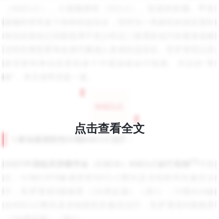
（NSCLC）、小细胞肺癌（SCLC）、软组织肉瘤、甲状
腺髓样癌等多个癌种的适应证，而同为一类新药的派安普利
单抗目前也已经获批用于至少经过二线系统化疗的复发或难
治性经典型霍奇金淋巴瘤成人患者的适应证。安罗替尼以及
派安普利单抗也受到多个中国顶级诊疗指南、共识的“青
睐”，本文就带您盘一盘。
NSCLC
点击查看全文
1.驱动基因阳性Ⅳ期NSCLC治疗：
[1]
2021中国临床肿瘤学会（CSCO）NSCLC诊疗指南
中指
出：IV期EGFR敏感突变NSCLC靶向及含铂双药失败后治
疗，安罗替尼II级推荐（2A类证据）（表1）；IV期ALK融
合NSCLC靶向及含铂双药失败后治疗，安罗替尼III级推荐
（2A类证据）（表2）。