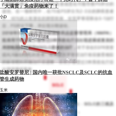
的肺癌患者中，潜在疾病的复发或恶化可能导致PS评分的
「大满贯」免疫药物来了！
波动。在一项研究中，在70名PS评分为2-3分的肺癌患者
小D
中，40%的人有潜在的肺部疾病，在安罗替尼联合S-1治疗
后，PS评分下降，并出现分期波动。
2018年5月，安罗替尼获国家药品监督管理局（NMPA）
批准用于既往至少接受过2种系统化疗后出现进展或复发的
局部晚期或转移性NSCLC患者的治疗，
对于存在EGFR突变
或ALK融合阳性的患者，在开始安罗替尼治疗前应接受相应
的标准靶向药物治疗后进展，且至少接受过2种系统化疗后
出现进展或复发。
盐酸安罗替尼 | 国内唯一获批NSCLC及SCLC的抗血
管生成药物
SCLC
玉米
[5]
2021版CSCO SCLC诊疗指南
中指出：
SCLC的三线及
以上治疗I级推荐安罗替尼（2A类证据）。