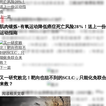
受过２种系统化疗后出现进展或复发，
三线治疗推荐应用安
罗替尼。
上一篇
2.驱动基因阴性Ⅳ期NSCLC治疗：
肌肉锻炼+有氧运动降低癌症死亡风险28%！送上一份
[1]
2021版CSCO NSCLC诊疗指南
中指出：IV期无驱动基
运动指南
因非鳞癌NSCLC三线治疗，安罗替尼I级推荐（限2个化疗
方案失败后）（1A类证据）；IV期无驱动基因鳞癌NSCLC
三线治疗，安罗替尼II级推荐（限外周型鳞癌）（1B类证
据）。
表3 IV期无驱动基因非鳞癌NSCLC三线治疗
下一篇
又一研究败北！靶向也狙不到的SCLC，只能化免联
表4 IV期无驱动基因鳞癌NSCLC三线治疗
来救？
[2]
中华医学会肿瘤学分会肺癌临床诊疗指南（2021版）
中
阅读相关文章
指出：驱动基因阴性IV期NSCLC患者的三线治疗，在无禁
忌证的情况下推荐使用安罗替尼（2A类证据）。
Ⅳ期原发