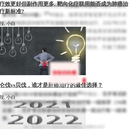
疗效更好但副作用更多, 靶向化疗联用能否成为肺癌治
此外，中国医师协会发布的
甲状腺髓样癌诊断与治疗中国专
疗新标准?
[7]
家共识（2020版）
中指出：推荐安罗替尼用于无法手术
的局部晚期或转移性甲状腺髓样癌患者的治疗。2021年2月
段, 小白
2日，安罗替尼获NMPA批准用于治疗具有临床症状或明确
疾病进展的，不可切除的局部晚期或转移性甲状腺髓样癌
（MTC）患者，填补了国内MTC的治疗空白，打破了国际
壁垒。
软组织肉瘤
仑伐vs贝伐，谁才是肝癌治疗的最佳选择？
[8]
2021版CSCO软组织肉瘤诊疗指南
中指出：
安罗替尼获
段, 小白
晚期/不可切除软组织肉瘤二线靶向治疗唯一I级推荐（1A类
证据）；安罗替尼获腺泡状软组织肉瘤一线治疗唯一I级推
荐。
表7 晚期或不可切除软组织肉瘤的二线靶向治疗