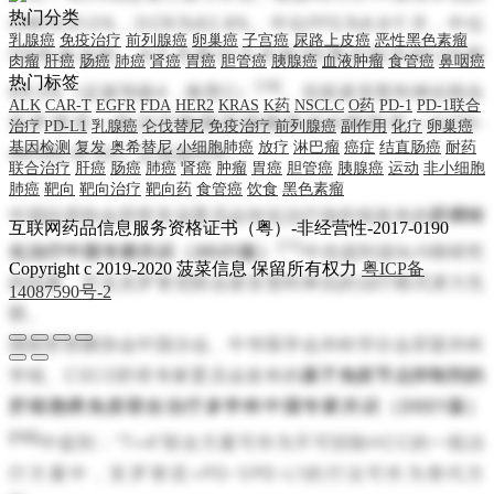
热门分类
ORR为31.0%，DCR为82.8%。中位PFS为8.8个月，中位
乳腺癌
免疫治疗
前列腺癌
卵巢癌
子宫癌
尿路上皮癌
恶性黑色素瘤
OS尚未达到，6个月和12个月的OS率分别为93.2%和
肉瘤
肝癌
肠癌
肺癌
肾癌
胃癌
胆管癌
胰腺癌
血液肿瘤
食管癌
鼻咽癌
热门标签
[18]
69.0%（证据等级4，推荐C）
。目前派安普利单抗联合
ALK
CAR-T
EGFR
FDA
HER2
KRAS
K药
NSCLC
O药
PD-1
PD-1联合
安罗替尼一线治疗晚期肝细胞癌的Ⅲ期研究（ALTN-
治疗
PD-L1
乳腺癌
仑伐替尼
免疫治疗
前列腺癌
副作用
化疗
卵巢癌
基因检测
复发
奥希替尼
小细胞肺癌
放疗
淋巴瘤
癌症
结直肠癌
耐药
AK105-Ⅲ-02）正在进行中。
联合治疗
肝癌
肠癌
肺癌
肾癌
肿瘤
胃癌
胆管癌
胰腺癌
运动
非小细胞
肺癌
靶向
靶向治疗
靶向药
食管癌
饮食
黑色素瘤
中国抗癌协会肝癌专业委员会转化治疗协作组发布的
肝癌转
互联网药品信息服务资格证书（粤）-非经营性-2017-0190
[11]
化治疗中国专家共识（2021版）
中也提到该Ib/II期研究
Copyright c 2019-2020 菠菜信息 保留所有权力
粤ICP备
的结果，可见安罗替尼联合派安普利单抗的治疗模式潜力无
14087590号-2
限。
国际肝胆胰协会中国分会、中华医学会外科学分会肝脏外科
学组、CSCO肝癌专家委员会发布的
基于免疫节点抑制剂的
肝细胞癌免疫联合治疗多学科中国专家共识（2021版）
[12]
中提到：“T+A”联合方案可作为不可切除HCC的一线治
疗方案中，安罗替尼+PD-1/PD-L1的疗法可作为替代方