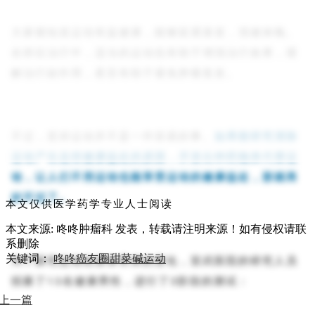
大家都知道运动有益健康，能够延缓衰老，强健体魄。
在癌症治疗中，适当的运动也有助于增强治疗效果，缓
解治疗副作用，甚至有助于避免肿瘤复发。
不过，坚持运动并不是一件容易的事。
如果能研究清除
运动产生这些健康益处的原因，开发出种药物来代替运
动，让人们不用运动也能享受运动的健康益处，那就再
好不过了。
本文仅供医学药学专业人士阅读
本文来源: 咚咚肿瘤科
发表，转载请注明来源！如有侵权请联
系删除
关键词：
咚咚癌友圈
甜菜碱
运动
为了探究运动给身体带来的变化，宣武医院的研究人员
招募了
13
名健康男性，进行了
3
阶段的测试：
上一篇