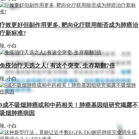
疗效更好但副作用更多, 靶向化疗联用能否成为肺癌治
三阶段的
运动测
试
疗新标准?
段, 小白
数据显示，运动确实带来了很多生理参数的改变。尤其
是长期运动后，参与者的肝功能有明显改善，肝脏处理
免疫治疗天选之人! 有这个突变, 生存期翻7倍
胆红素的效率提升最为明显。而在炎症水平方面，
短期
段, 小白
运动会让炎症因子水平明显增高，但长期运动则有明显
的抗炎作用。
9成不吸烟肺癌或和中药相关！肺癌基因组研究揭露不
吸烟肺癌病因
段, 小白