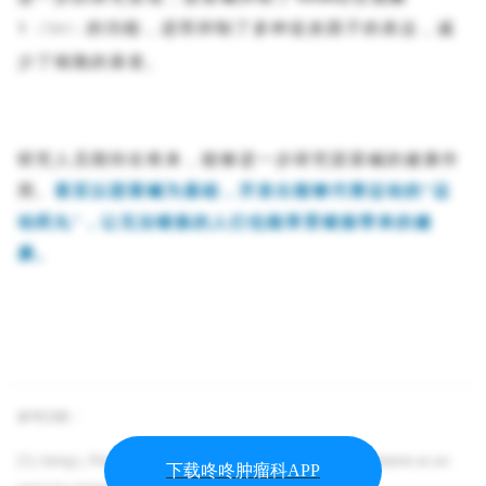
1
的功能，进而抑制了多种促炎因子的表达，减
（
T
BK
1
）
少了细胞的衰老。
研究人员期待在将来，能够进一步研究甜菜碱的健康作
用。
甚至以甜菜碱为基础，开发出能够代替运动的
“
运
动药丸
”，让无法锻炼的人们也能享受锻炼带来的健
康。
参考文献：
[1]. Geng L, Ping J, Wu R, et al. Systematic profiling reveals betaine as an
下载咚咚肿瘤科APP