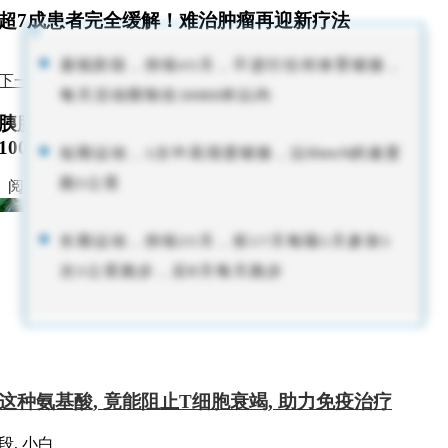
超7成患者完全缓解！难治肿瘤再迎新疗法
基线阶段，持续
天，不进行任何体育锻炼，
45
下一篇
每天活动限制在
米以内
10000
胰腺癌新药获突破性疗法认定！6个月生存率最高
100%
短期运动，
次中高强度锻炼，以
的速度
1
8
k
m
/h
跑
公里
5
阅读相关文章
长期运动，持续
天，前
天每隔
天参加
25
17
1
1
次
公里跑步，后
天每天跑步
5
8
这种氨基酸, 竟能阻止T细胞衰竭, 助力免疫治疗
段, 小白