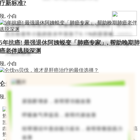
疗新标准?
段, 小白
甜菜碱是否就是运动产生健康因素的关键物质？研究人
员又给老年小鼠的饮水中添加了
0.1%
的甜菜碱
（大约可让
5年抗癌! 最强退休阿姨蜕变「肺癌专家」, 帮助晚期肺
，发现小鼠的衰老情况出现了多
肾脏中的甜菜碱水平增加
2
倍）
癌老伴逃脱深渊
方面的改善：
段, 小白
仑伐vs贝伐，谁才是肝癌治疗的最佳选择？
段, 小白
尿肌酐增多，表明肾功能改善
呼吸换气率提高，表明代谢改善
热门分类
乳腺癌
免疫治疗
前列腺癌
卵巢癌
子宫癌
尿路上皮癌
恶性黑色素瘤
肉瘤
肝癌
肠癌
肺癌
肾癌
胃癌
胆管癌
胰腺癌
血液肿瘤
食管癌
鼻咽癌
转帮测试中悬挂能力延长，表明骨骼肌肌力
热门标签
改善