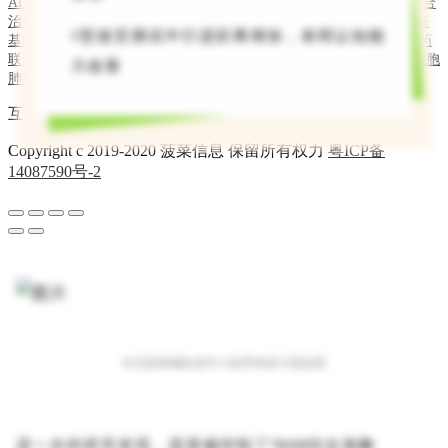
ALK
CAR-T
EGFR
FDA
HER2
KRAS
K药
NSCLC
O药
PD-1
PD-1联合
治疗
PD-L1
乳腺癌
仑伐替尼
免疫治疗
前列腺癌
副作用
化疗
卵巢癌
型迷宫测试
中行进距离增加，表明认知能
Y
基因检测
复发
奥希替尼
小细胞肺癌
放疗
淋巴瘤
癌症
结直肠癌
耐药
联合治疗
肝癌
肠癌
肺癌
肾癌
肿瘤
胃癌
胆管癌
胰腺癌
运动
非小细胞
力改善
肺癌
靶向
靶向治疗
靶向药
食管癌
饮食
黑色素瘤
互联网药品信息服务资格证书（粤）-非经营性-2017-0190
Copyright c 2019-2020 菠菜信息 保留所有权力
粤ICP备
14087590号-2
补充甜菜碱给老年小鼠带来多方面改善
进一步的研究发现，甜菜碱抑制了
TANK
结合激酶