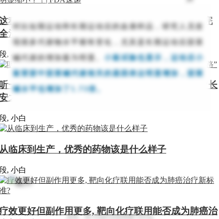
这种新型疗法，竟能让近半数EGFR-TKI耐药肺癌完
对比短期运动和长期运动后的血液样品，研究人员发
全消失或明显缩小？！| FDA速递
现很多代谢物水平都有变化，尤其是长期运动后甜菜
段, 小白
碱代谢的增加最为明显。
小鼠试验也显示，运动后小
鼠肾脏中甜菜碱代谢相关的基因表达明显增加，甜菜
听一对父女诉说，他们如何相扶相持，走上抗癌的“长
碱水平也增加了
倍。
1.73
安之路”
段, 小白
从临床到生产，优秀的药物该是什么样子
段, 小白
疗效更好但副作用更多, 靶向化疗联用能否成为肺癌治
甜菜，每
100g
约含甜菜碱
130mg