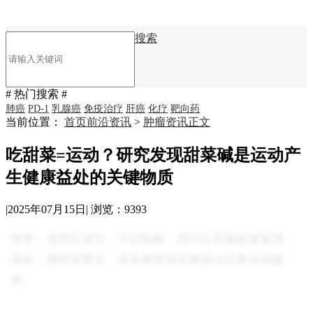
搜索
# 热门搜索 #
肺癌
PD-1
乳腺癌
免疫治疗
肝癌
化疗
靶向药
当前位置：
首页
前沿资讯
>
肿瘤资讯
正文
吃甜菜=运动？研究发现甜菜碱是运动产
生健康益处的关键物质
|
2025年07月15日
|
浏览：9393
甜菜，也叫红菜头，可以制糖，也可以当做蔬菜食用。
最近一项研究显示，多吃甜菜或许能部分代替运动健
身。