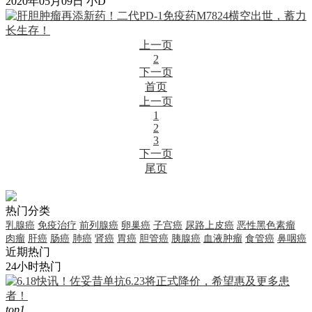
2020年05月09日
小D
上一页
2
下一页
首页
上一页
1
2
3
下一页
尾页
热门分类
乳腺癌
免疫治疗
前列腺癌
卵巢癌
子宫癌
尿路上皮癌
恶性黑色素瘤
肉瘤
肝癌
肠癌
肺癌
肾癌
胃癌
胆管癌
胰腺癌
血液肿瘤
食管癌
鼻咽癌
近期热门
24小时热门
top1