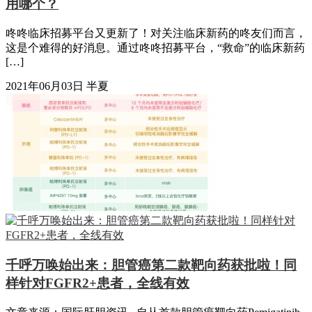
用哪个？
咚咚临床招募平台又更新了！对关注临床新药的咚友们而言，
这是个难得的好消息。通过咚咚招募平台，“救命”的临床新药
[…]
2021年06月03日
半夏
千呼万唤始出来：胆管癌第二款靶向药获批啦！同
样针对FGFR2+患者，全线有效